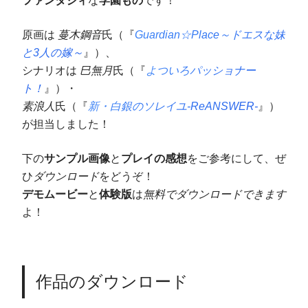
ファンタジィ
な
学園もの
です！
原画は
蔓木鋼音
氏（『
Guardian☆Place～ドエスな妹
と3人の嫁～
』）、
シナリオは
巳無月
氏（『
よついろパッショナー
ト！
』）・
素浪人
氏（『
新・白銀のソレイユ-ReANSWER-
』）
が担当しました！
下の
サンプル画像
と
プレイの感想
をご参考にして、ぜ
ひ
ダウンロード
をどうぞ！
デモムービー
と
体験版
は
無料でダウンロードできます
よ！
作品のダウンロード