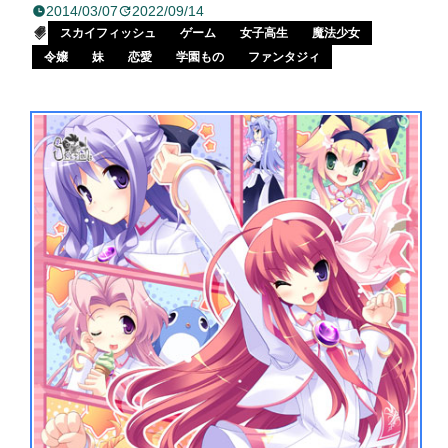
2014/03/07
2022/09/14
スカイフィッシュ
ゲーム
女子高生
魔法少女
令嬢
妹
恋愛
学園もの
ファンタジィ