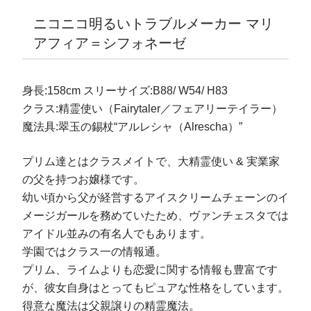
ニコニコ明るいトラブルメーカー マリ
アフィア＝シフォネーゼ
身長:158cm スリーサイズ:B88/ W54/ H83
クラス:精霊使い（Fairytaler／フェアリーテイラー）
魔法具:翠玉の錫杖“アルレシャ（Alrescha）”
プリム達とはクラスメイトで、大精霊使い & 実業家
の父を持つお嬢様です。
幼い頃から父が経営するアイスクリームチェーンのイ
メージガールを務めていたため、ヴァンチェスタでは
アイドル並みの有名人でもあります。
学園ではクラス一の情報通。
プリム、ライムよりも恋愛に関する情報も豊富です
が、彼女自身はとってもピュアな性格をしています。
得意な魔法は父親譲りの精霊魔法。