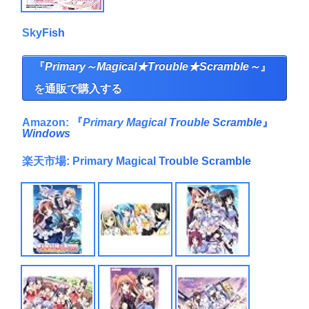
SkyFish
『
Primary～Magical★Trouble★Scramble～
』
を
通販で購入する
Amazon:
『
Primary Magical Trouble Scramble
』
Windows
楽天市場: Primary Magical Trouble Scramble