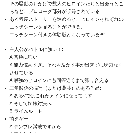
その騒動のおかげで数人のヒロインたちと出会うとこ
ろなど、プロローグ部分が収録されている
ある程度ストーリーを進めると、ヒロインそれぞれの
エッチシーンを見ることができる、
エッチシーン付きの体験版ともなっているぞ
主人公がバトルに強い！:
A 普通に強い
A 能力値高すぎ。それを活かす事が出来ずに味気なく
させている
A 最強のヒロインにも同等近くまで張り合える
三角関係の描写（または葛藤）のある作品:
A ある√ではこれがメインになってます
A そして姉妹対決へ
B ライムルート
萌えゲー:
A テンプレ満載ですから