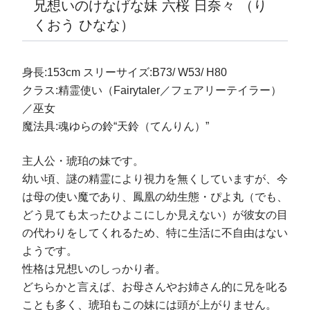
兄想いのけなげな妹 六桜 日奈々 （り
くおう ひなな）
身長:153cm スリーサイズ:B73/ W53/ H80
クラス:精霊使い（Fairytaler／フェアリーテイラー）
／巫女
魔法具:魂ゆらの鈴“天鈴（てんりん）”
主人公・琥珀の妹です。
幼い頃、謎の精霊により視力を無くしていますが、今
は母の使い魔であり、鳳凰の幼生態・ぴよ丸（でも、
どう見ても太ったひよこにしか見えない）が彼女の目
の代わりをしてくれるため、特に生活に不自由はない
ようです。
性格は兄想いのしっかり者。
どちらかと言えば、お母さんやお姉さん的に兄を叱る
ことも多く、琥珀もこの妹には頭が上がりません。