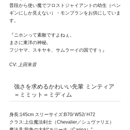
普段から使い魔でフロストジャイアントの幼生（ペン
ギンにしか見えない）・モンブランをお供にしていま
す。
『ニホンって素敵ですよねぇ。
まさに東洋の神秘。
フジヤマ、スキヤキ、サムラーイの国ですぅ』
CV:
上田朱音
強さを求めるかわいい先輩 ミンティア
＝ミミット＝ミディム
身長:145cm スリーサイズ:B70/ W52/ H72
クラス:上位魔法剣士（Chevalier／シュヴァリエ）
魔法具:龍角の大剣“カリーナ（Carina）”