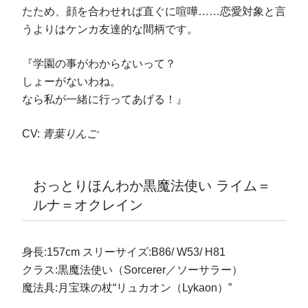
たため、顔を合わせれば直ぐに喧嘩……恋愛対象と言
うよりはケンカ友達的な間柄です。
『学園の事がわからないって？
しょーがないわね。
なら私が一緒に行ってあげる！』
CV:
青葉りんご
おっとりほんわか黒魔法使い ライム＝
ルナ＝オクレイン
身長:157cm スリーサイズ:B86/ W53/ H81
クラス:黒魔法使い（Sorcerer／ソーサラー）
魔法具:月宝珠の杖“リュカオン（Lykaon）”