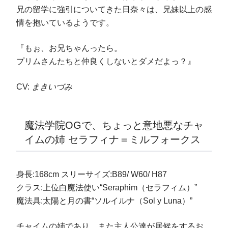
兄の留学に強引についてきた日奈々は、兄妹以上の感
情を抱いているようです。
『もぉ、お兄ちゃんったら。
プリムさんたちと仲良くしないとダメだよっ？』
CV:
まきいづみ
魔法学院OGで、ちょっと意地悪なチャ
イムの姉 セラフィナ＝ミルフォークス
身長:168cm スリーサイズ:B89/ W60/ H87
クラス:上位白魔法使い“Seraphim（セラフィム）”
魔法具:太陽と月の書“ソルイルナ（Sol y Luna）”
チャイムの姉であり、また主人公達が居候をするお