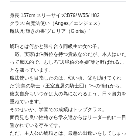
身長:157cm スリーサイズ:B79/ W55/ H82
クラス:白魔法使い（Anges／エンジェス）
魔法具:輝きの書“グロリア（Gloria）”
琥珀とは何かと張り合う同級生の女の子。
一応、実家は伯爵位を持つ貴族なのだが、本人はいた
って庶民的で、むしろ“辺境伯の令嬢”等と呼ばれるこ
とを嫌っています。
魔法使いを目指したのは、幼い頃、父を助けてくれ
た“海鳥の騎士（王室直属の騎士団）”への憧れから。
彼女自身もいつかは人の為になれるよう、日々努力を
重ねています。
そのせいか、学園での成績はトップクラス。
面倒見も良い性格から学友達からはリーダー的に一目
置かれている存在です。
ただ、主人公の琥珀とは、最悪の出逢いをしてしまっ