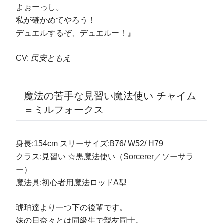
よぉーっし。
私が確かめてやろう！
デュエルするぞ、デュエルー！』
CV:
民安ともえ
魔法の苦手な見習い魔法使い チャイム
＝ミルフォークス
身長:154cm スリーサイズ:B76/ W52/ H79
クラス:見習い ☆黒魔法使い（Sorcerer／ソーサラ
ー）
魔法具:初心者用魔法ロッドA型
琥珀達より一つ下の後輩です。
妹の日奈々とは同級生で親友同士。