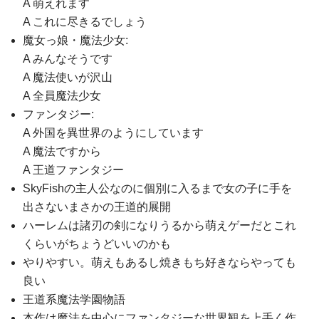
A 萌えれます
A これに尽きるでしょう
魔女っ娘・魔法少女:
A みんなそうです
A 魔法使いが沢山
A 全員魔法少女
ファンタジー:
A 外国を異世界のようにしています
A 魔法ですから
A 王道ファンタジー
SkyFishの主人公なのに個別に入るまで女の子に手を
出さないまさかの王道的展開
ハーレムは諸刃の剣になりうるから萌えゲーだとこれ
くらいがちょうどいいのかも
やりやすい。萌えもあるし焼きもち好きならやっても
良い
王道系魔法学園物語
本作は魔法を中心にファンタジーな世界観を上手く作