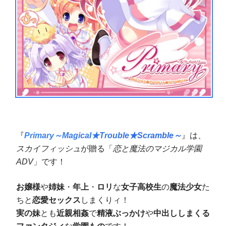
『
Primary～Magical★Trouble★Scramble～
』は、
スカイフィッシュ
が贈る「
恋と魔法のマジカル学園
ADV
」です！
お嬢様
や
姉妹
・
年上
・
ロリ
な
女子高校生
の
魔法少女
た
ちと
恋愛
セックス
しまくりィ！
実の
妹
とも
近親相姦
で
精液
ぶっかけ
や
中出し
しまくる