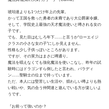
琥珀達よりも1つだけ年上の先輩。
かって王国を救った勇者の末裔であり大公爵家令嬢。
そして、学院史上最強の天才魔法使いと噂される女の
子です。
でも、見た目はむしろ年下……と言うか“ローエイジ
クラスの小さな女の子”にしか見えません。
性格も少し子供っぽいところがあります。
ですが、その実力はまさに噂通り。
魔法を唱えなくても強化魔法を使いこなし、昨年の試
験時にはドラゴンすら倒したと言われ、パラディ
ン……聖騎士の位まで持っています。
ただ、本人には堅苦しい生活や、煩わしい噂よりも熱
い戦いや、気の合う仲間達と遊んでいる方が楽しいよ
うです。
『お前って強いのか？