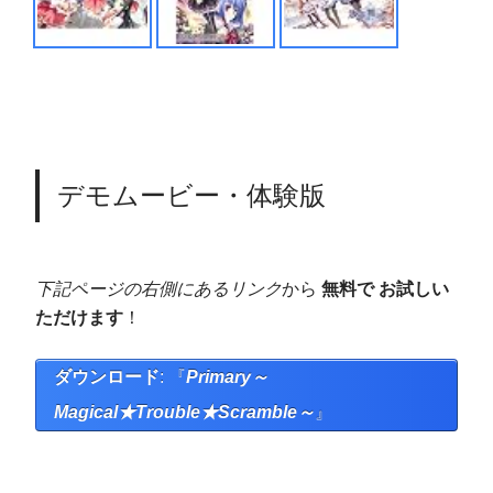
デモムービー・体験版
下記ページの右側にあるリンク
から
無料で お試しい
ただけます
！
ダウンロード
: 『
Primary～
Magical★Trouble★Scramble～
』