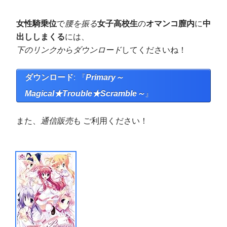
女性騎乗位
で
腰を振る
女子高校生
の
オマンコ膣内
に
中
出し
しまくる
には、
下のリンクからダウンロード
してくださいね！
ダウンロード
: 『
Primary～
Magical★Trouble★Scramble～
』
また、
通信販売
も ご利用ください！